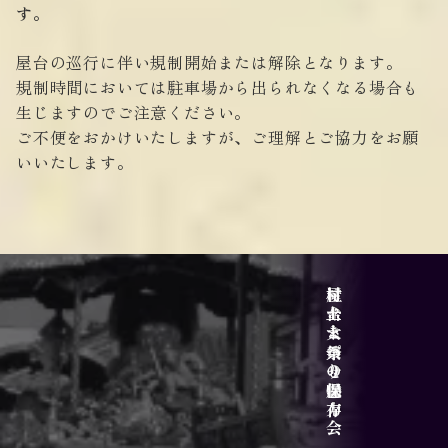
す。
屋台の巡行に伴い規制開始または解除となります。
規制時間においては駐車場から出られなくなる場合も
生じますのでご注意ください。
ご不便をおかけいたしますが、ご理解とご協力をお願
いいたします。
サイトポリシー
アクセス
屋台と乗せ物
村上大祭の魅力
村上まつり保存会