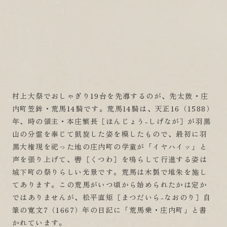
村上大祭でおしゃぎり19台を先導するのが、先太鼓・庄
内町笠鉾・荒馬14騎です。荒馬14騎は、天正16（1588）
年、時の領主・本庄繁長［ほんじょう-しげなが］が羽黒
山の分霊を奉じて凱旋した姿を模したもので、最初に羽
黒大権現を祀った地の庄内町の学童が「イヤハイッ」と
声を張り上げて、轡［くつわ］を鳴らして行進する姿は
城下町の祭りらしい光景です。荒馬は木製で堆朱を施し
てあります。この荒馬がいつ頃から始められたかは定か
ではありませんが、松平直矩［まつだいら-なおのり］自
筆の寛文7（1667）年の日記に「荒馬乗・庄内町」と書
かれています。