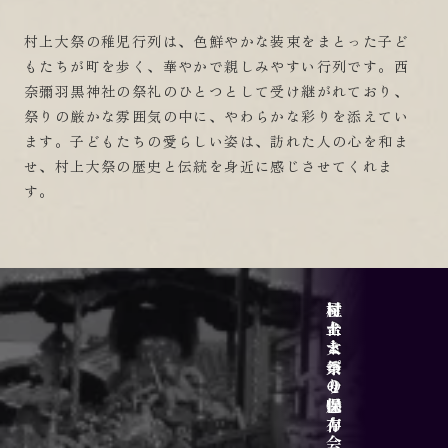
村上大祭の稚児行列は、色鮮やかな装束をまとった子ど
もたちが町を歩く、華やかで親しみやすい行列です。西
奈彌羽黒神社の祭礼のひとつとして受け継がれており、
祭りの厳かな雰囲気の中に、やわらかな彩りを添えてい
ます。子どもたちの愛らしい姿は、訪れた人の心を和ま
せ、村上大祭の歴史と伝統を身近に感じさせてくれま
す。
サイトポリシー
アクセス
屋台と乗せ物
村上大祭の魅力
村上まつり保存会