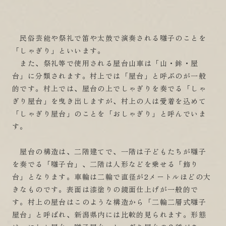
民俗芸能や祭礼で笛や太鼓で演奏される囃子のことを
「しゃぎり」といいます。
また、祭礼等で使用される屋台山車は「山・鉾・屋
台」に分類されます。村上では「屋台」と呼ぶのが一般
的です。村上では、屋台の上でしゃぎりを奏でる「しゃ
ぎり屋台」を曳き出しますが、村上の人は愛着を込めて
「しゃぎり屋台」のことを「おしゃぎり」と呼んでいま
す。
屋台の構造は、二階建てで、一階は子どもたちが囃子
を奏でる「囃子台」、二階は人形などを乗せる「飾り
台」となります。車輪は二輪で直径が2メートルほどの大
きなものです。表面は漆塗りの鏡面仕上げが一般的で
す。村上の屋台はこのような構造から「二輪二層式囃子
屋台」と呼ばれ、新潟県内には比較的見られます。形態