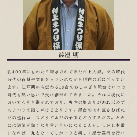
渡邉 明
約400年にもわたり継承されてきた村上大祭。その時代
時代の背景や文化をとりいれながら現在の形に至ってい
ます。江戸期から伝わる19台のおしゃぎり屋台はいつの
時代も熱い思いで受け継がれてきました。それは現代に
おいても引き継がれており、町内の集まりがあれば必ず
おまつりの話しがはじまります。屋台のあれ直さねばね
だの巡行コ－スどうするだの子供らどうするだの。とき
には議論が熱くなり言い合いになることも。しかし本番
になれば一丸となってしかっりと楽しく屋台巡行を行い