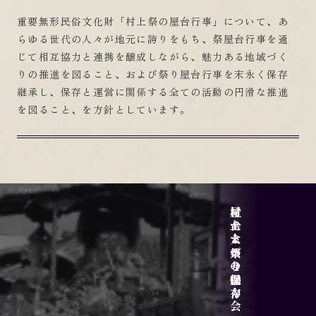
重要無形民俗文化財「村上祭の屋台行事」について、あ
らゆる世代の人々が地元に誇りをもち、祭屋台行事を通
じて相互協力と連携を醸成しながら、魅力ある地域づく
りの推進を図ること、および祭り屋台行事を末永く保存
継承し、保存と運営に関係する全ての活動の円滑な推進
を図ること、を方針としています。
サイトポリシー
アクセス
屋台と乗せ物
村上大祭の魅力
村上まつり保存会