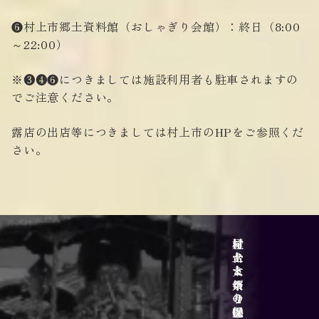
❻
村上市郷土資料館（おしゃぎり会館
）：終日（8:00
～22:00）
※❸❹❻につきましては施設利用者も駐車されますの
でご注意ください。
露店の出店等につきましては
村上市のHP
をご参照くだ
さい。
サイトポリシー
アクセス
屋台と乗せ物
村上大祭の魅力
村上まつり保存会