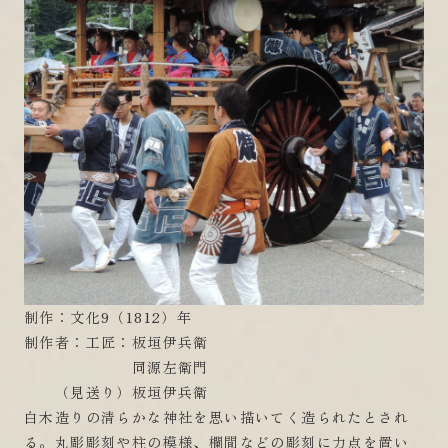
制作：文化9（1812）年
制作者：工匠：板垣伊兵衛
同源左衛門
（見送り）板垣伊兵衛
白木造りの清らかな神社を思い描いてく造られたとされ
る。丸彫彫刻や柱の模様、欄間などの彫刻に力点を置い