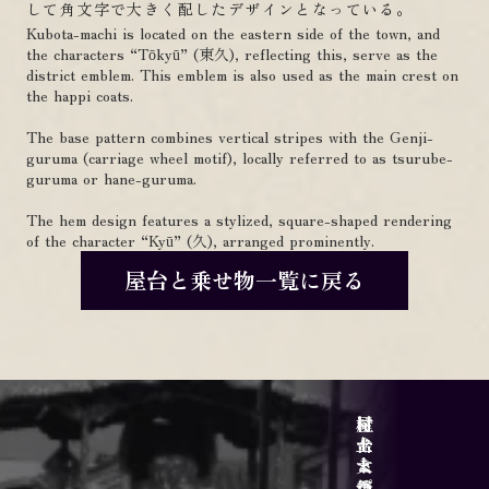
して角文字で大きく配したデザインとなっている。
Kubota-machi is located on the eastern side of the town, and
the characters “Tōkyū” (東久), reflecting this, serve as the
district emblem. This emblem is also used as the main crest on
the happi coats.
The base pattern combines vertical stripes with the Genji-
guruma (carriage wheel motif), locally referred to as tsurube-
guruma or hane-guruma.
The hem design features a stylized, square-shaped rendering
of the character “Kyū” (久), arranged prominently.
屋台と乗せ物一覧に戻る
サイトポリシー
アクセス
屋台と乗せ物
村上大祭の魅力