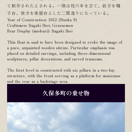
て制作されたとされる。一階は柱六本を立て、前方を囃
子台、後方を楽屋台とした二間造りになっている。
Year of Construction: 1812 (Bunka 9)
Craftsmen: Itagaki Ihei; Genzaemon
Rear Display (miokuri): Itagaki Ihei
This float is said to have been designed to evoke the image of
a pure, unpainted wooden shrine. Particular emphasis was
placed on detailed carvings, including three-dimensional
sculptures, pillar decorations, and carved transoms.
The first level is constructed with six pillars in a two-bay
structure, with the front serving as a platform for musicians
and the rear as a backstage area.
久保多町の乗せ物