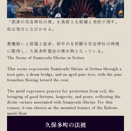
「摂津の住吉神社の景」を鳥居と太鼓橋と老松で現す。
松は後方になびかせる。
悪魔祓いと招福と延命、和平のを祈願を住吉神社の神徳
に期待し、久保多町屋台の乗せ物となっている。
The Scene of Sumiyoshi Shrine in Settsu
This scene represents Sumiyoshi Shrine in Settsu through a
torii gate, a drum bridge, and an aged pine tree, with the pine
branches flowing toward the rear.
The motif expresses prayers for protection from evil, the
bringing of good fortune, longevity, and peace, reflecting the
divine virtues associated with Sumiyoshi Shrine. For this
reason, it was chosen as the mounted feature of the Kubota-
machi float.
久保多町の法被