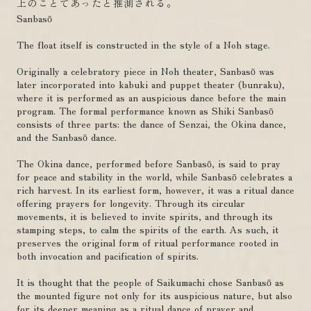
上のことてあったと推測される。
Sanbasō
The float itself is constructed in the style of a Noh stage.
Originally a celebratory piece in Noh theater, Sanbasō was
later incorporated into kabuki and puppet theater (bunraku),
where it is performed as an auspicious dance before the main
program. The formal performance known as Shiki Sanbasō
consists of three parts: the dance of Senzai, the Okina dance,
and the Sanbasō dance.
The Okina dance, performed before Sanbasō, is said to pray
for peace and stability in the world, while Sanbasō celebrates a
rich harvest. In its earliest form, however, it was a ritual dance
offering prayers for longevity. Through its circular
movements, it is believed to invite spirits, and through its
stamping steps, to calm the spirits of the earth. As such, it
preserves the original form of ritual performance rooted in
both invocation and pacification of spirits.
It is thought that the people of Saikumachi chose Sanbasō as
the mounted figure not only for its auspicious nature, but also
for its deeper meaning as a ritual dance of prayer and