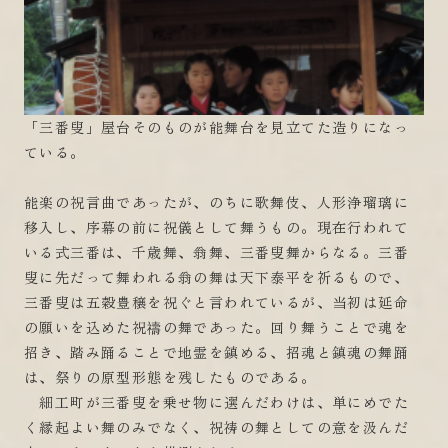
「三番叟」屋台そのものが能舞台を見立てた造りになっ
ている。
能楽の祝言曲であったが、のちに歌舞伎、人形浄瑠璃に
移入し、序幕の前に祝儀として舞うもの。現在行われて
いる式三番は、千歳舞、翁舞、三番叟舞からなる。三番
叟に先だって舞われる翁の舞は天下泰平を祈るもので、
三番叟は五穀豊穣を祝ぐと言われているが、当初は延命
の願いを込めた祝禱の舞であった。回り舞うことで魂を
招き、踏み踊ることで地霊を鎮める、招魂と鎮魂の舞踊
は、祭りの原型形態を残したものである。
細工町が三番叟を乗せ物に選んだわけは、単にめでた
く縁起よい舞のみでなく、祝祷の舞としての意を汲んだ