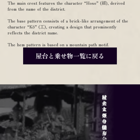
The main crest features the character “Hoso” (細), derived
from the name of the district.
The base pattern consists of a brick-like arrangement of the
character “Kō” (工), creating a design that prominently
reflects the district name.
The hem pattern is based on a mountain path motif.
屋台と乗せ物一覧に戻る
サイトポリシー
アクセス
屋台と乗せ物
村上大祭の魅力
村上まつり保存会