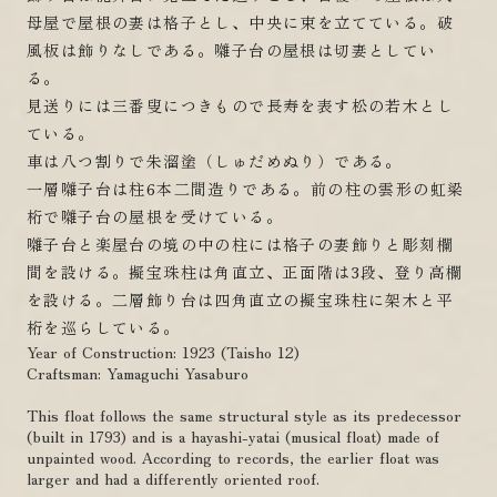
母屋で屋根の妻は格子とし、中央に束を立てている。破
風板は飾りなしである。囃子台の屋根は切妻としてい
る。
見送りには三番叟につきもので長寿を表す松の若木とし
ている。
車は八つ割りで朱溜塗（しゅだめぬり）である。
一層囃子台は柱6本二間造りである。前の柱の雲形の虹梁
桁で囃子台の屋根を受けている。
囃子台と楽屋台の境の中の柱には格子の妻飾りと彫刻欄
間を設ける。擬宝珠柱は角直立、正面階は3段、登り高欄
を設ける。二層飾り台は四角直立の擬宝珠柱に架木と平
桁を巡らしている。
Year of Construction: 1923 (Taisho 12)
Craftsman: Yamaguchi Yasaburo
This float follows the same structural style as its predecessor
(built in 1793) and is a hayashi-yatai (musical float) made of
unpainted wood. According to records, the earlier float was
larger and had a differently oriented roof.